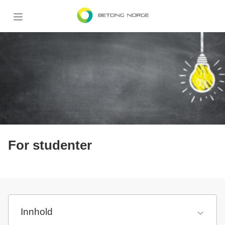
Forsiden
Om bransjen
Studentoppgaver
Oppgaveforslag
For studenter
Innhold