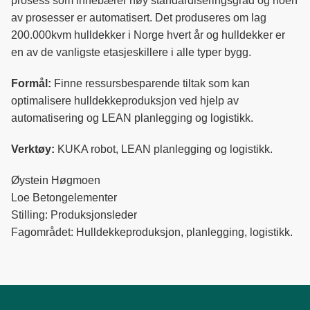
prosess som innebærer høy standardiseringsgrad og noen
o
d
t
av prosesser er automatisert. Det produseres om lag
o
I
200.000kvm hulldekker i Norge hvert år og hulldekker er
k
n
en av de vanligste etasjeskillere i alle typer bygg.
Formål:
Finne ressursbesparende tiltak som kan
optimalisere hulldekkeproduksjon ved hjelp av
automatisering og LEAN planlegging og logistikk.
Verktøy:
KUKA robot, LEAN planlegging og logistikk.
Øystein Høgmoen
Loe Betongelementer
Stilling: Produksjonsleder
Fagområdet: Hulldekkeproduksjon, planlegging, logistikk.