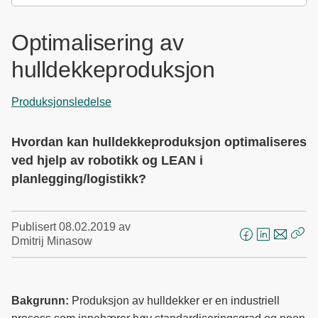
Optimalisering av
hulldekkeproduksjon
Produksjonsledelse
Hvordan kan hulldekkeproduksjon optimaliseres
ved hjelp av robotikk og LEAN i
planlegging/logistikk?
Publisert
08.02.2019
av
Dmitrij Minasow
F
L
E
Kop
a
i
-
len
c
n
p
e
k
o
Bakgrunn:
Produksjon av hulldekker er en industriell
b
e
s