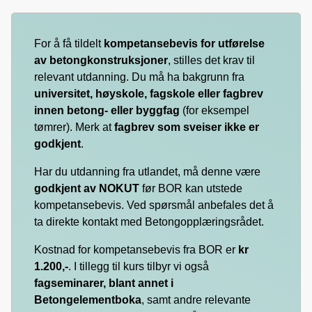
For å få tildelt
kompetansebevis for utførelse
av betongkonstruksjoner
, stilles det krav til
relevant utdanning. Du må ha bakgrunn fra
universitet, høyskole, fagskole eller fagbrev
innen betong- eller byggfag
(for eksempel
tømrer). Merk at
fagbrev som sveiser ikke er
godkjent
.
Har du utdanning fra utlandet, må denne være
godkjent av NOKUT
før BOR kan utstede
kompetansebevis. Ved spørsmål anbefales det å
ta direkte kontakt med Betongopplæringsrådet.
Kostnad for kompetansebevis fra BOR er
kr
1.200,-
. I tillegg til kurs tilbyr vi også
fagseminarer, blant annet i
Betongelementboka
, samt andre relevante