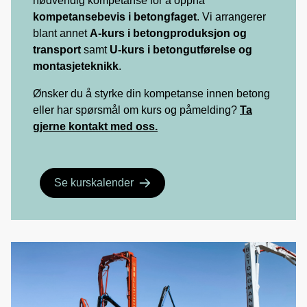
nødvendig kompetanse for å oppnå
kompetansebevis i betongfaget
. Vi arrangerer
blant annet
A-kurs i betongproduksjon og
transport
samt
U-kurs i betongutførelse og
montasjeteknikk
.
Ønsker du å styrke din kompetanse innen betong
eller har spørsmål om kurs og påmelding?
Ta
gjerne kontakt med oss.
Se kurskalender