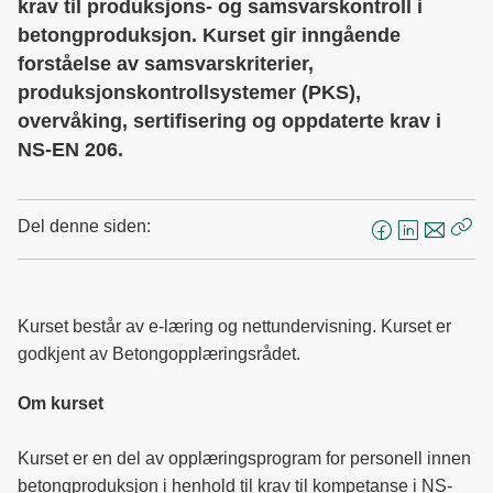
krav til produksjons- og samsvarskontroll i
betongproduksjon. Kurset gir inngående
forståelse av samsvarskriterier,
produksjonskontrollsystemer (PKS),
overvåking, sertifisering og oppdaterte krav i
NS-EN 206.
Del denne siden:
F
L
E
Kop
a
i
-
len
c
n
p
e
k
o
Kurset består av e-læring og nettundervisning. Kurset er
b
e
s
godkjent av Betongopplæringsrådet.
o
d
t
o
I
Om kurset
k
n
Kurset er en del av opplæringsprogram for personell innen
betongproduksjon i henhold til krav til kompetanse i NS-