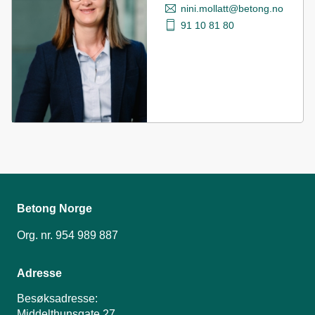
nini.mollatt@betong.no
91 10 81 80
Betong Norge
Org. nr. 954 989 887
Adresse
Besøksadresse:
Middelthunsgate 27