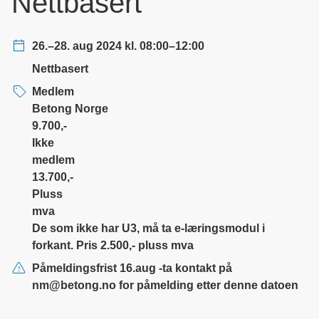
Nettbasert
26.–28. aug 2024
kl. 08:00–12:00
Nettbasert
Medlem
Betong Norge
9.700,-
Ikke
medlem
13.700,-
Pluss
mva
De som ikke har U3, må ta e-læringsmodul i
forkant. Pris 2.500,- pluss mva
Påmeldingsfrist
16.aug -ta kontakt på
nm@betong.no for påmelding etter denne datoen