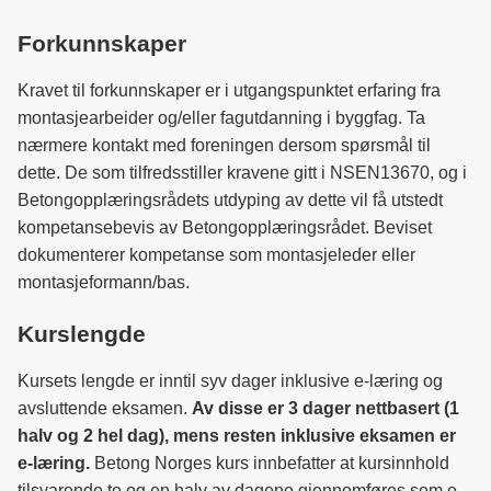
Forkunnskaper
Kravet til forkunnskaper er i utgangspunktet erfaring fra
montasjearbeider og/eller fagutdanning i byggfag. Ta
nærmere kontakt med foreningen dersom spørsmål til
dette. De som tilfredsstiller kravene gitt i NSEN13670, og i
Betongopplæringsrådets utdyping av dette vil få utstedt
kompetansebevis av Betongopplæringsrådet. Beviset
dokumenterer kompetanse som montasjeleder eller
montasjeformann/bas.
Kurslengde
Kursets lengde er inntil syv dager inklusive e-læring og
avsluttende eksamen.
Av disse er 3 dager nettbasert (1
halv og 2 hel dag), mens resten inklusive eksamen er
e-læring.
Betong Norges kurs innbefatter at kursinnhold
tilsvarende to og en halv av dagene gjennomføres som e-