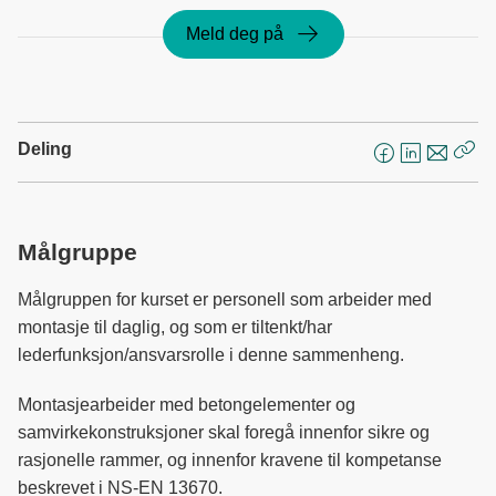
Meld deg på
Deling
F
L
E
Kop
a
i
-
len
c
n
p
e
k
o
Målgruppe
b
e
s
o
d
t
Målgruppen for kurset er personell som arbeider med
o
I
montasje til daglig, og som er tiltenkt/har
k
n
lederfunksjon/ansvarsrolle i denne sammenheng.
Montasjearbeider med betongelementer og
samvirkekonstruksjoner skal foregå innenfor sikre og
rasjonelle rammer, og innenfor kravene til kompetanse
beskrevet i NS-EN 13670.