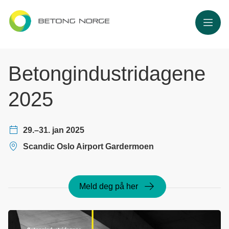
Meny
Betongindustridagene
2025
29.–31. jan 2025
Scandic Oslo Airport Gardermoen
Meld deg på her