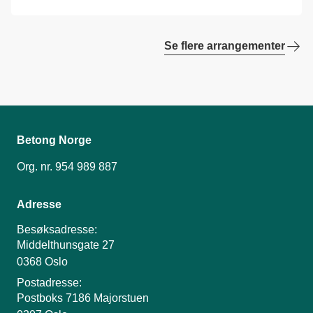
Se flere arrangementer
Betong Norge
Org. nr. 954 989 887
Adresse
Besøksadresse:
Middelthunsgate 27
0368 Oslo
Postadresse:
Postboks 7186 Majorstuen