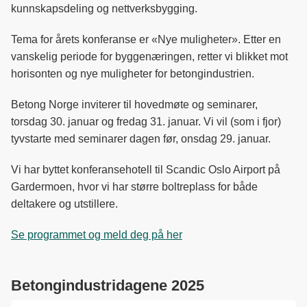
o
I
kunnskapsdeling og nettverksbygging.
k
n
Tema for årets konferanse er «Nye muligheter». Etter en
vanskelig periode for byggenæringen, retter vi blikket mot
horisonten og nye muligheter for betongindustrien.
Betong Norge inviterer til hovedmøte og seminarer,
torsdag 30. januar og fredag 31. januar. Vi vil (som i fjor)
tyvstarte med seminarer dagen før, onsdag 29. januar.
Vi har byttet konferansehotell til Scandic Oslo Airport på
Gardermoen, hvor vi har større boltreplass for både
deltakere og utstillere.
Se programmet og meld deg på her
Betongindustridagene 2025