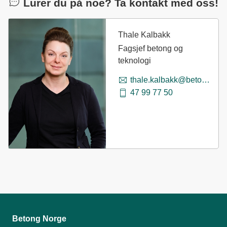
Lurer du på noe? Ta kontakt med oss!
Thale Kalbakk
Fagsjef betong og
teknologi
thale.kalbakk@betong.no
47 99 77 50
Betong Norge