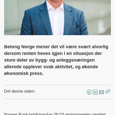
Betong Norge mener det vil være svært alvorlig
dersom renten heves igjen i en situasjon der
store deler av bygg- og anleggsnæringen
allerede opplever svak aktivitet, og økende
økonomisk press.
Del denne siden:
F
L
E
Kop
a
i
-
len
c
n
p
e
k
o
Norges Bank holdt torsdag 26.03 styringsrenten uendret