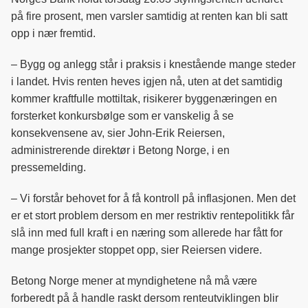
b
e
s
på fire prosent, men varsler samtidig at renten kan bli satt
o
d
t
opp i nær fremtid.
o
I
k
n
– Bygg og anlegg står i praksis i knestående mange steder
i landet. Hvis renten heves igjen nå, uten at det samtidig
kommer kraftfulle mottiltak, risikerer byggenæringen en
forsterket konkursbølge som er vanskelig å se
konsekvensene av, sier John-Erik Reiersen,
administrerende direktør i Betong Norge, i en
pressemelding.
– Vi forstår behovet for å få kontroll på inflasjonen. Men det
er et stort problem dersom en mer restriktiv rentepolitikk får
slå inn med full kraft i en næring som allerede har fått for
mange prosjekter stoppet opp, sier Reiersen videre.
Betong Norge mener at myndighetene nå må være
forberedt på å handle raskt dersom renteutviklingen blir