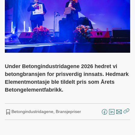
Under Betongindustridagene 2026 hedret vi
betongbransjen for prisverdig innsats. Hedmark
Elementmontasje ble tildelt pris som Årets
Betongelementfabrikk.
Betongindustridagene
,
Bransjepriser
F
L
E
Kop
a
i
-
len
c
n
p