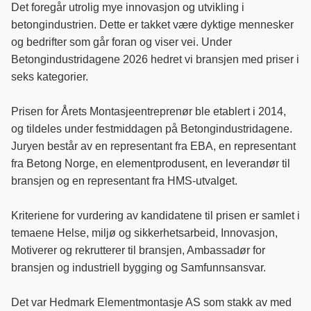
e
k
o
Det foregår utrolig mye innovasjon og utvikling i
b
e
s
betongindustrien. Dette er takket være dyktige mennesker
o
d
t
og bedrifter som går foran og viser vei. Under
o
I
Betongindustridagene 2026 hedret vi bransjen med priser i
k
n
seks kategorier.
Prisen for Årets Montasjeentreprenør ble etablert i 2014,
og tildeles under festmiddagen på Betongindustridagene.
Juryen består av en representant fra EBA, en representant
fra Betong Norge, en elementprodusent, en leverandør til
bransjen og en representant fra HMS-utvalget.
Kriteriene for vurdering av kandidatene til prisen er samlet i
temaene Helse, miljø og sikkerhetsarbeid, Innovasjon,
Motiverer og rekrutterer til bransjen, Ambassadør for
bransjen og industriell bygging og Samfunnsansvar.
Det var Hedmark Elementmontasje AS som stakk av med