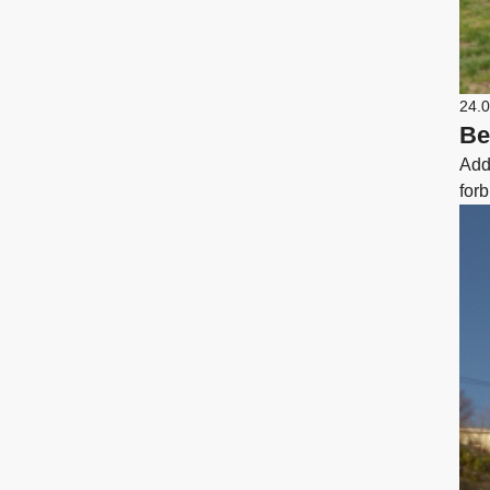
24.
Be
Add
for
mon