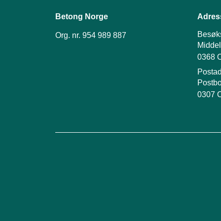
Betong Norge
Adres
Besøk
Org. nr. 954 989 887
Middel
0368 
Postad
Postbo
0307 