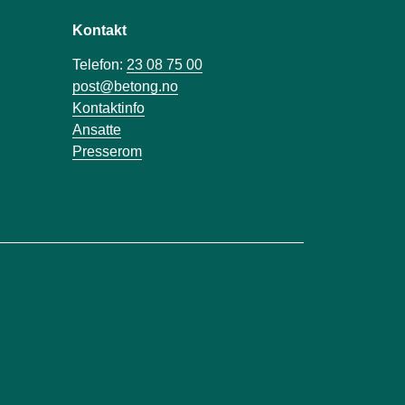
Kontakt
Telefon:
23 08 75 00
post@betong.no
Kontaktinfo
Ansatte
Presserom