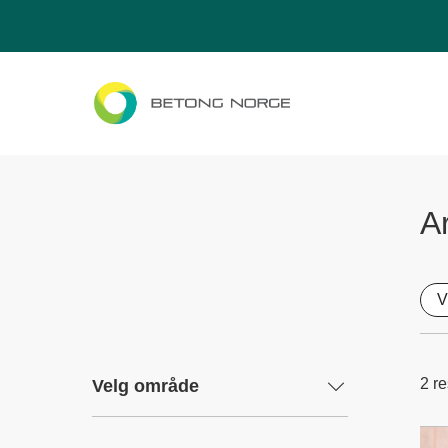
Ar
V
2
re
Velg område