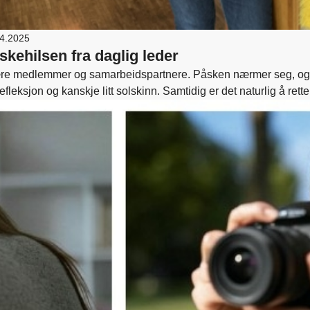
04.2025
skehilsen fra daglig leder
emmer og samarbeidspartnere. Påsken nærmer seg, og jeg ønsker dere alle en velfortjent pause fylt med
refleksjon og kanskje litt solskinn. Samtidig er det naturlig å re
el av.