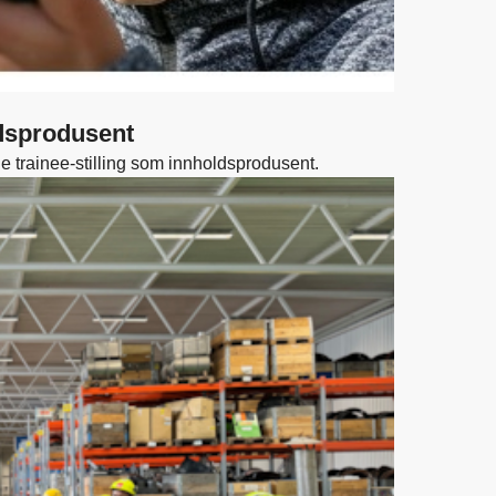
ldsprodusent
e trainee-stilling som innholdsprodusent.