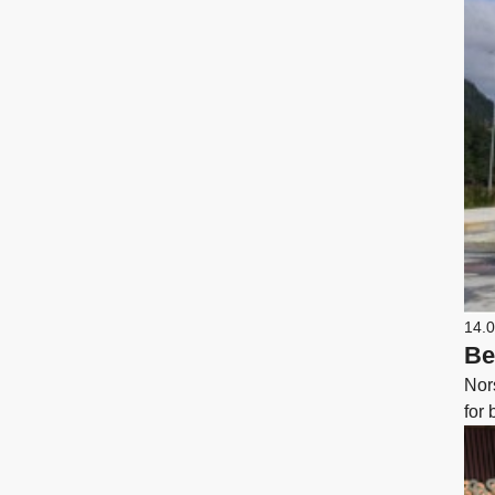
14.
Be
Nor
for