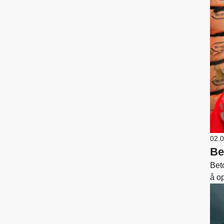
02.
Be
Bet
å o