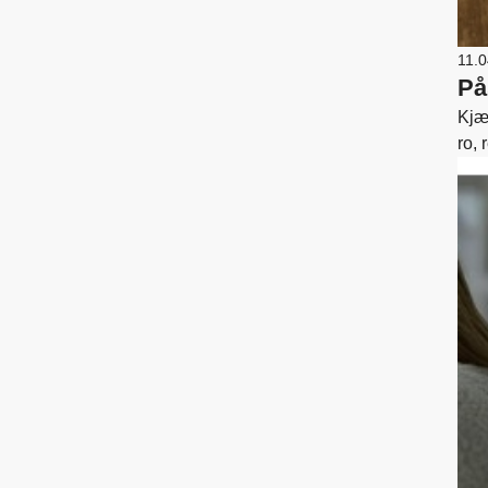
11.
På
Kjære medl
ro, 
en d