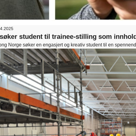
04.2025
 søker student til trainee-stilling som innho
ong Norge søker en engasjert og kreativ student til en spennend