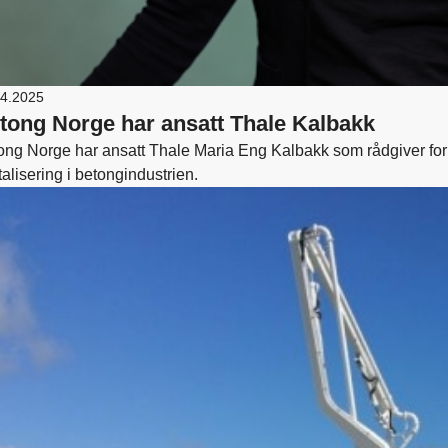
04.2025
tong Norge har ansatt Thale Kalbakk
ong Norge har ansatt Thale Maria Eng Kalbakk som rådgiver for 
talisering i betongindustrien.