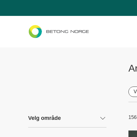
Ar
V
156
Velg område