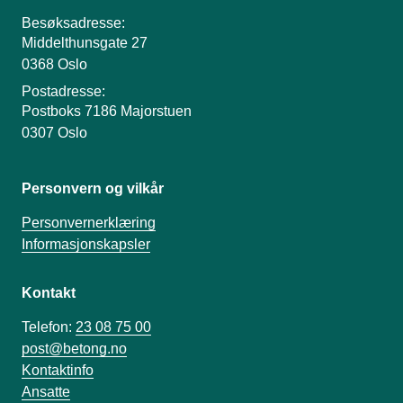
Besøksadresse:
Middelthunsgate 27
0368 Oslo
Postadresse:
Postboks 7186 Majorstuen
0307 Oslo
Personvern og vilkår
Personvernerklæring
Informasjonskapsler
Kontakt
Telefon:
23 08 75 00
post@betong.no
Kontaktinfo
Ansatte