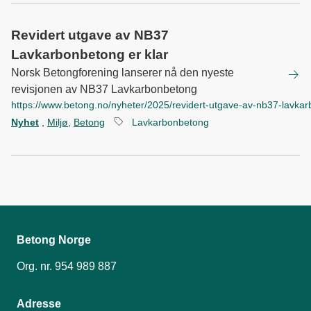
Revidert utgave av NB37
Lavkarbonbetong er klar
Norsk Betongforening lanserer nå den nyeste
revisjonen av NB37 Lavkarbonbetong
https://www.betong.no/nyheter/2025/revidert-utgave-av-nb37-lavkar
Nyhet
,
Miljø
,
Betong
Lavkarbonbetong
Betong Norge
Org. nr. 954 989 887
Adresse