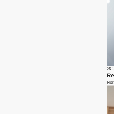
25.
Re
Nor