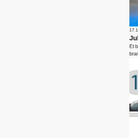
17.
Ju
Et 
bran
jule