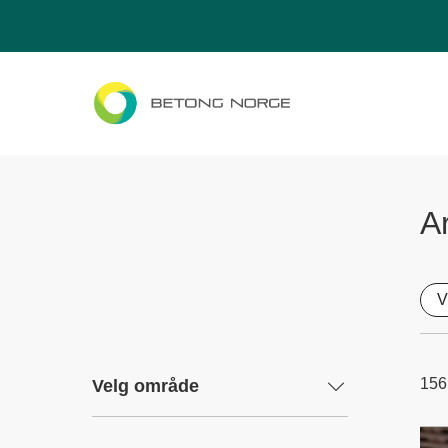
Ar
V
156
Velg område