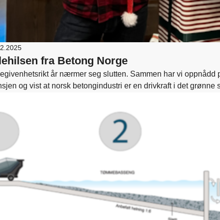
12.2025
lehilsen fra Betong Norge
begivenhetsrikt år nærmer seg slutten. Sammen har vi oppnådd p
sjen og vist at norsk betongindustri er en drivkraft i det grønne 
feiring – og gleder oss til å møtes på Betongindustridagene i jan