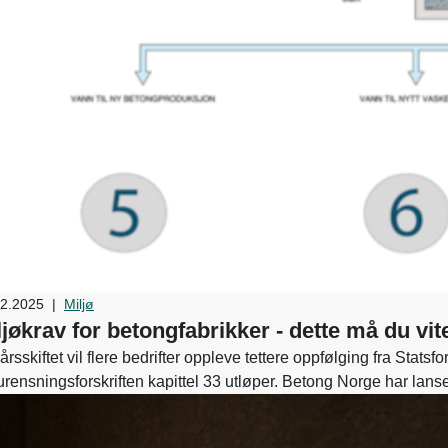
12.2025
|
Miljø
ljøkrav for betongfabrikker - dette må du vit
årsskiftet vil flere bedrifter oppleve tettere oppfølging fra Stats
rensningsforskriften kapittel 33 utløper. Betong Norge har lanser
vene.