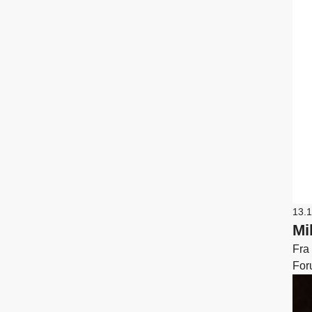
13.
Mi
Fra 
Foru
kra